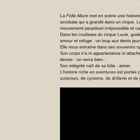
. . . . . . . . . . . . . . . . . . . . . 
La Folle Allure
met en scène une histoire 
acrobate qui a grandit dans un cirque. L
mouvement perpétuel irrépressible et ca
Dans les coulisses du cirque Lucie, gui
amour et refuge : un loup aux dents jau
Elle nous entraîne dans ses souvenirs r
Son corps n’a ni appartenance ni attache
devise : on verra bien…
Son intégrité naît de sa folie : aimer.
L’histoire riche en aventures est portée p
surprises, de cynisme, de drôlerie et de