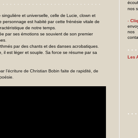
. . . . . . . . . . . . . . . . . . . . . . . . . .
. .
écou
nos s
singulière et universelle, celle de Lucie, clown et
-
Cli
e personnage est habité par cette frénésie vitale de
env
ractéristique de notre temps.
nos 
dée par ses émotions se souvient de son premier
conta
nes.
ythmés par des chants et des danses acrobatiques.
. . .
, il est léger et souple. Sa force se résume par sa
Les 
ar l’écriture de Christian Bobin faite de rapidité, de
 poésie.
. . .