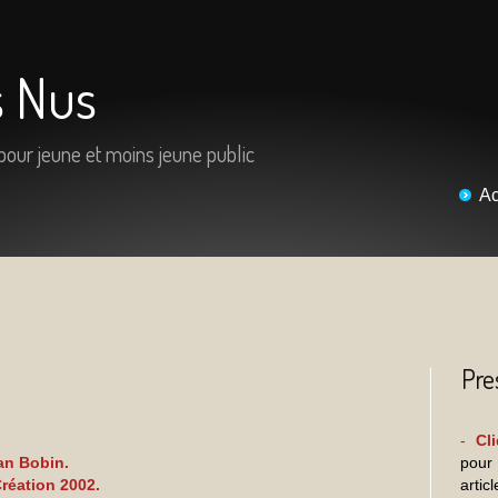
s Nus
 pour jeune et moins jeune public
Ac
Pre
-
Cl
ian Bobin.
pour
réation 2002.
arti