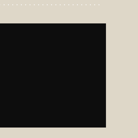
. . . . . . . . . . . . . . . . . . . . . . . .